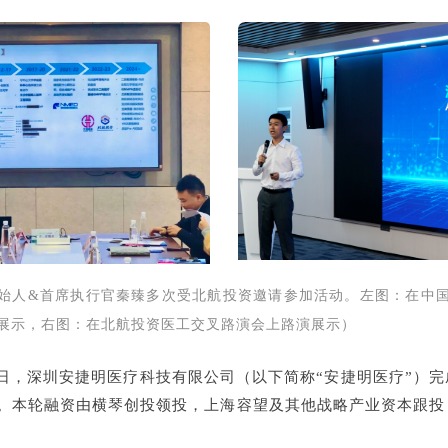
始人&首席执行官秦臻多次受北航投资邀请参加活动。左图：在中
展示，右图：在北航投资医工交叉路演会上路演展示）
月13日，深圳安捷明医疗科技有限公司（以下简称“安捷明医疗”）
融资。本轮融资由横琴创投领投，上海容望及其他战略产业资本跟