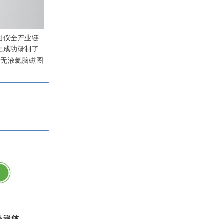
图仪全产业链
先成功研制了
批无液氦脑磁图